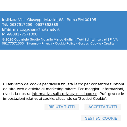
Indirizzo:
Viale Giuseppe Mazzini, 88 - Roma RM 00195
Tel.
0637517299 - 0637352885
Email
:
marco.giuliani@notariato.it
P.IVA
08177571000
© 2026 Copyright Studio Notarile Marco Giuliani. Tutti i diritti riservati | P.IVA
08177571000 |
Sitemap
-
Privacy
-
Cookie Policy
-
Gestisci Cookie
-
Credits
Ci serviamo dei cookie per diversi fini, tra l'altro per consentire funzioni
del sito web e attività di marketing mirate. Per maggiori informazioni,
riveda la nostra
informativa sulla privacy e sui cookie
. Può gestire le
impostazioni relative ai cookie, cliccando su 'Gestisci Cookie'.
RIFIUTA TUTTI
ACCETTA TUTTI
GESTISCI COOKIE