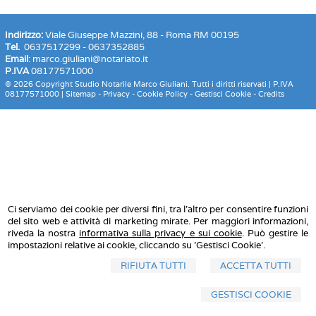
Indirizzo:
Viale Giuseppe Mazzini, 88 - Roma RM 00195
Tel.
0637517299 - 0637352885
Email
:
marco.giuliani@notariato.it
P.IVA
08177571000
© 2026 Copyright Studio Notarile Marco Giuliani. Tutti i diritti riservati | P.IVA
08177571000 |
Sitemap
-
Privacy
-
Cookie Policy
-
Gestisci Cookie
-
Credits
Ci serviamo dei cookie per diversi fini, tra l'altro per consentire funzioni
del sito web e attività di marketing mirate. Per maggiori informazioni,
riveda la nostra
informativa sulla privacy e sui cookie
. Può gestire le
impostazioni relative ai cookie, cliccando su 'Gestisci Cookie'.
RIFIUTA TUTTI
ACCETTA TUTTI
GESTISCI COOKIE